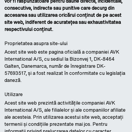
vor fi răspunzătoare pentru daune directe, incidentale,
consecutive, indirecte sau punitive care decurg din
accesarea sau utilizarea oricărui conținut de pe acest
site web, indiferent de acuratețea sau exhaustivitatea
respectivului conținut.
Proprietatea asupra site-ului
Acest site web este pagina oficială a companiei AVK
International A/S, cu sediul la Bizonvej 1, DK-8464
Galten, Danemarca, număr de înregistrare DK-
57693517, și a fost realizat în conformitate cu legislația
daneză.
Utilizare
Acest site web prezintă activitățile companiei AVK
International A/S, ale filialelor și ale companiilor afiliate
ale acesteia. Prin utilizarea acestui site web, acceptați
termenii și condițiile prezentate mai jos. Pentru
informații privind prelucrarea datelor cu caracter