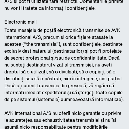
A/S și pot fi utilizate fără restricții. Comentariile primite
nu vor fi tratate ca informații confidențiale.
Electronic mail
Toate mesajele de poștă electronică transmise de AVK
International A/S, precum și orice fișiere atașate la
acestea (“the transmisia”), sunt confidențiale, destinate
exclusiv destinatarului (destinatarilor) și pot fi protejate
de secret profesional și/sau de confidențialitate. Dacă
nu sunteți destinatarul vizat al transmisiei, nu aveți
dreptul să o utilizați, să o divulgați, să o copiați, să o
distribuiți sau să o păstrați, nici în întregime, nici parțial.
Dacă ați primit transmisia din greșeală, vă rugăm să
informați imediat expeditorul și să ștergeți toate copiile
de pe sistemul (sistemele) dumneavoastră informatic(e).
AVK International A/S nu oferă nicio garanție cu privire
la acuratețea sau exhaustivitatea transmisiei și nu își
asumă nicio responsabilitate pentru modificările