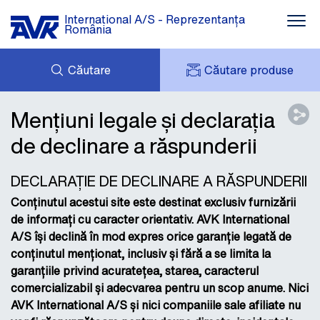
International A/S - Reprezentanța
România
Căutare
Căutare produse
COȘUL MEU
NOUTĂȚI
Mențiuni legale și declarația
CONTUL MEU
DESCĂRCARE
de declinare a răspunderii
AVK HOLDING (GROUP)
STUDII DE CAZ
LISTĂ DE PREȚURI
DESPRE NOI
DECLARAȚIE DE DECLINARE A RĂSPUNDERII
CONTACT
Conținutul acestui site este destinat exclusiv furnizării
de informați cu caracter orientativ. AVK International
A/S își declină în mod expres orice garanție legată de
conținutul menționat, inclusiv și fără a se limita la
garanțiile privind acuratețea, starea, caracterul
comercializabil și adecvarea pentru un scop anume. Nici
AVK International A/S și nici companiile sale afiliate nu