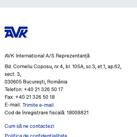
AVK International A/S Reprezentanță
Bd. Corneliu Coposu, nr.4, bl. 105A, sc.3, et.1, ap.62,
sect. 3
,
030605
București
,
România
Telefon:
+40 21 326 50 17
Fax:
+40 21 326 50 18
E-mail:
Trimite e-mail
Cod de înregistrare fiscală:
18008821
Cum să ne contactezi
Politica de confidențialitate