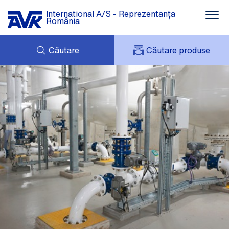
International A/S - Reprezentanța
România
Căutare
Căutare produse
COȘUL MEU
NOUTĂȚI
CONTUL MEU
DESCĂRCARE
AVK HOLDING (GROUP)
STUDII DE CAZ
LISTĂ DE PREȚURI
DESPRE NOI
CONTACT