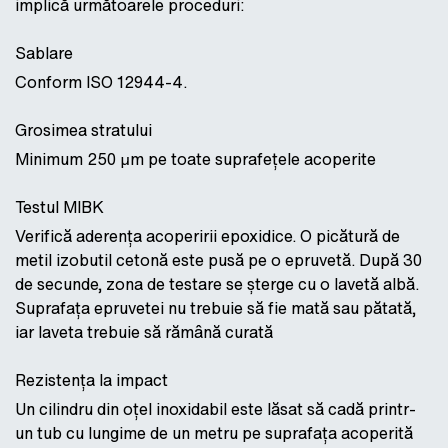
implică următoarele proceduri:
Sablare
Conform ISO 12944-4.
Grosimea stratului
Minimum 250 μm pe toate suprafețele acoperite
Testul MIBK
Verifică aderența acoperirii epoxidice. O picătură de
metil izobutil cetonă este pusă pe o epruvetă. După 30
de secunde, zona de testare se șterge cu o lavetă albă.
Suprafața epruvetei nu trebuie să fie mată sau pătată,
iar laveta trebuie să rămână curată
Rezistența la impact
Un cilindru din oțel inoxidabil este lăsat să cadă printr-
un tub cu lungime de un metru pe suprafața acoperită