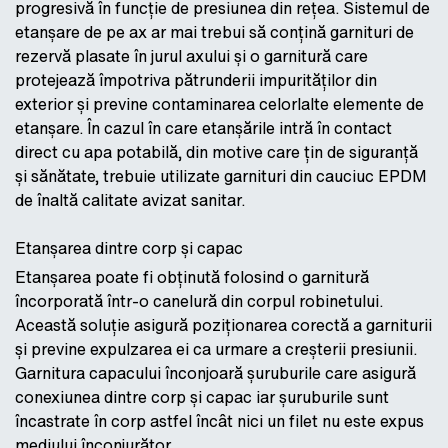
progresivă în funcție de presiunea din rețea. Sistemul de
etanșare de pe ax ar mai trebui să conțină garnituri de
rezervă plasate în jurul axului și o garnitură care
protejează împotriva pătrunderii impurităților din
exterior și previne contaminarea celorlalte elemente de
etanșare. În cazul în care etanșările intră în contact
direct cu apa potabilă, din motive care țin de siguranță
și sănătate, trebuie utilizate garnituri din cauciuc EPDM
de înaltă calitate avizat sanitar.
Etanșarea dintre corp și capac
Etanșarea poate fi obținută folosind o garnitură
încorporată într-o canelură din corpul robinetului.
Această soluție asigură poziționarea corectă a garniturii
și previne expulzarea ei ca urmare a creșterii presiunii.
Garnitura capacului înconjoară șuruburile care asigură
conexiunea dintre corp și capac iar șuruburile sunt
încastrate în corp astfel încât nici un filet nu este expus
mediului înconjurător