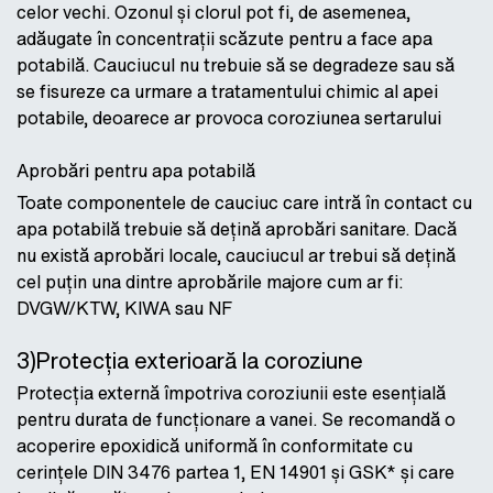
celor vechi. Ozonul și clorul pot fi, de asemenea,
adăugate în concentrații scăzute pentru a face apa
potabilă. Cauciucul nu trebuie să se degradeze sau să
se fisureze ca urmare a tratamentului chimic al apei
potabile, deoarece ar provoca coroziunea sertarului
Aprobări pentru apa potabilă
Toate componentele de cauciuc care intră în contact cu
apa potabilă trebuie să dețină aprobări sanitare. Dacă
nu există aprobări locale, cauciucul ar trebui să dețină
cel puțin una dintre aprobările majore cum ar fi:
DVGW/KTW, KIWA sau NF
3)Protecția exterioară la coroziune
Protecția externă împotriva coroziunii este esențială
pentru durata de funcționare a vanei. Se recomandă o
acoperire epoxidică uniformă în conformitate cu
cerințele DIN 3476 partea 1, EN 14901 și GSK* și care