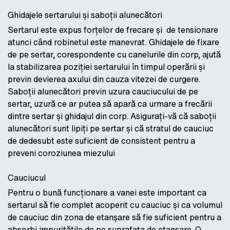
Ghidajele sertarului și saboții alunecători
Sertarul este expus forțelor de frecare și de tensionare
atunci când robinetul este manevrat. Ghidajele de fixare
de pe sertar, corespondente cu canelurile din corp, ajută
la stabilizarea poziției sertarului în timpul operării și
previn devierea axului din cauza vitezei de curgere.
Saboții alunecători previn uzura cauciucului de pe
sertar, uzură ce ar putea să apară ca urmare a frecării
dintre sertar și ghidajul din corp. Asigurați-vă că saboții
alunecători sunt lipiți pe sertar și că stratul de cauciuc
de dedesubt este suficient de consistent pentru a
preveni coroziunea miezului
Cauciucul
Pentru o bună funcționare a vanei este important ca
sertarul să fie complet acoperit cu cauciuc și ca volumul
de cauciuc din zona de etanșare să fie suficient pentru a
absorbi impuritățile de pe suprafața de etanșare. O