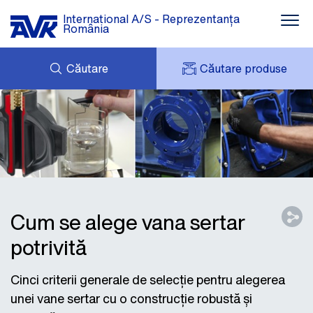
International A/S - Reprezentanța
România
Căutare
Căutare produse
COȘUL MEU
NOUTĂȚI
CONTUL MEU
DESCĂRCARE
AVK HOLDING (GROUP)
STUDII DE CAZ
LISTĂ DE PREȚURI
DESPRE NOI
CONTACT
Cum se alege vana sertar
potrivită
Cinci criterii generale de selecție pentru alegerea
unei vane sertar cu o construcție robustă și