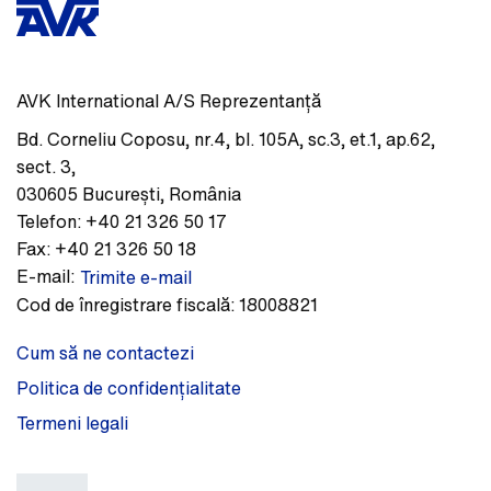
AVK International A/S Reprezentanță
Bd. Corneliu Coposu, nr.4, bl. 105A, sc.3, et.1, ap.62,
sect. 3
,
030605
București
,
România
Telefon:
+40 21 326 50 17
Fax:
+40 21 326 50 18
E-mail:
Trimite e-mail
Cod de înregistrare fiscală:
18008821
Cum să ne contactezi
Politica de confidențialitate
Termeni legali