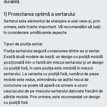
durabilă.
1) Proiectarea optimă a sertarului
Sertarul este elementul de etanșare a unei vane și, prin
urmare, este foarte important. Vă recomandăm să luați
în considerare următoarele aspecte:
Tipuri de piulițe sertar
Piulița sertarului asigură conexiunea dintre ax și sertar.
Există două modele de bază: un design cu piuliță mobilă
poziționată într-o fantă din miezul sertarului și un design
cu piuliță fixă, în care piulița este imobilă în miezul
sertarului. La varianta cu piuliță fixă, numărul de piese
mobile este redus, eliminându-se astfel riscul de
coroziune ce poate să apară ca urmare a uzurii
cauciucului de pe miezului sertarului datorate frecării de
părțile mobile. Prin urmare, este recomandat un design
cu piuliță fixă.